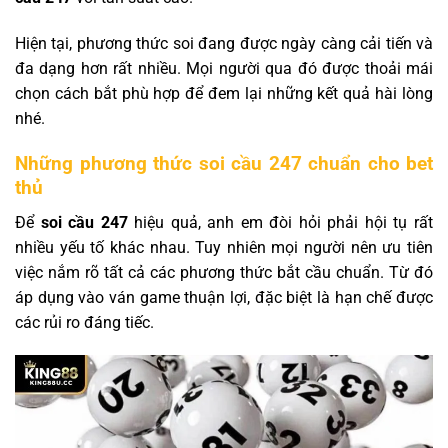
Hiện tại, phương thức soi đang được ngày càng cải tiến và
đa dạng hơn rất nhiều. Mọi người qua đó được thoải mái
chọn cách bắt phù hợp để đem lại những kết quả hài lòng
nhé.
Những phương thức soi cầu 247 chuẩn cho bet
thủ
Để
soi cầu 247
hiệu quả, anh em đòi hỏi phải hội tụ rất
nhiều yếu tố khác nhau. Tuy nhiên mọi người nên ưu tiên
việc nắm rõ tất cả các phương thức bắt cầu chuẩn. Từ đó
áp dụng vào ván game thuận lợi, đặc biệt là hạn chế được
các rủi ro đáng tiếc.