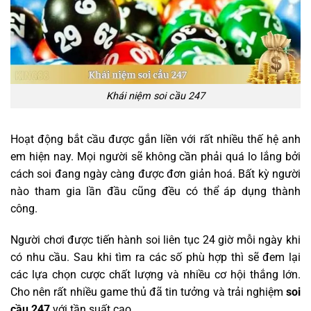
Khái niệm soi cầu 247
Hoạt động bắt cầu được gắn liền với rất nhiều thế hệ anh
em hiện nay. Mọi người sẽ không cần phải quá lo lắng bởi
cách soi đang ngày càng được đơn giản hoá. Bất kỳ người
nào tham gia lần đầu cũng đều có thể áp dụng thành
công.
Người chơi được tiến hành soi liên tục 24 giờ mỗi ngày khi
có nhu cầu. Sau khi tìm ra các số phù hợp thì sẽ đem lại
các lựa chọn cược chất lượng và nhiều cơ hội thắng lớn.
Cho nên rất nhiều game thủ đã tin tưởng và trải nghiệm
soi
cầu 247
với tần suất cao.