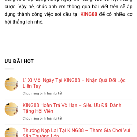
cược. Vậy nê, chúc anh em thông qua bài viết trên sẽ áp
dụng thành công việc soi cầu tại
KING88
để có nhiều cơ
hội thắng lớn nhé.
ƯU ĐÃI HOT
Lì Xì Mỗi Ngày Tại KING88 – Nhận Quà Đổi Lộc
Liền Tay
Chức năng bình luận bị tắt
ở
Lì
Xì
KING88 Hoàn Trả Vô Hạn – Siêu Ưu Đãi Dành
Mỗi
Tặng Hội Viên
Ngày
Chức năng bình luận bị tắt
ở
Tại
KING88
KING88
Hoàn
Thưởng Nạp Lại Tại KING88 – Tham Gia Chơi Vui
–
Trả
Nhận
Săn Thưởng Lớn