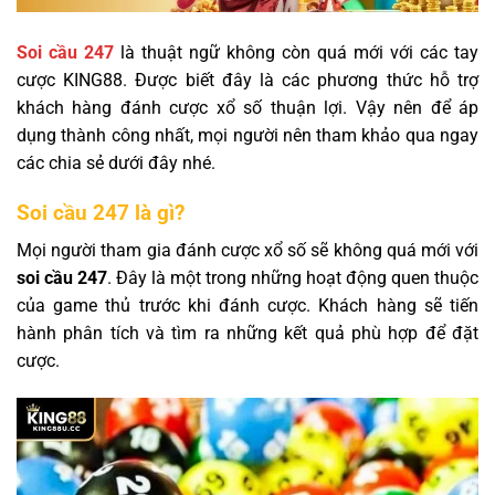
Soi cầu 247
là thuật ngữ không còn quá mới với các tay
cược KING88. Được biết đây là các phương thức hỗ trợ
khách hàng đánh cược xổ số thuận lợi. Vậy nên để áp
dụng thành công nhất, mọi người nên tham khảo qua ngay
các chia sẻ dưới đây nhé.
Soi cầu 247 là gì?
Mọi người tham gia đánh cược xổ số sẽ không quá mới với
soi cầu 247
. Đây là một trong những hoạt động quen thuộc
của game thủ trước khi đánh cược. Khách hàng sẽ tiến
hành phân tích và tìm ra những kết quả phù hợp để đặt
cược.