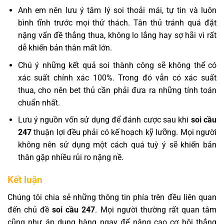
Anh em nên lưu ý tâm lý soi thoải mái, tự tin và luôn
bình tĩnh trước mọi thử thách. Tân thủ tránh quá đặt
nặng vấn đề thắng thua, không lo lắng hay sợ hãi vì rất
dễ khiến bản thân mất lớn.
Chú ý những kết quả soi thành công sẽ không thể có
xác suất chính xác 100%. Trong đó vẫn có xác suất
thua, cho nên bet thủ cần phải đưa ra những tính toán
chuẩn nhất.
Lưu ý nguồn vốn sử dụng để đánh cược sau khi
soi cầu
247
thuận lợi đều phải có kế hoạch kỹ lưỡng. Mọi người
không nên sử dụng một cách quá tuỳ ý sẽ khiến bản
thân gặp nhiều rủi ro nặng nề.
Kết luận
Chúng tôi chia sẻ những thông tin phía trên đều liên quan
đến chủ đề
soi cầu 247
. Mọi người thường rất quan tâm
cũng như áp dụng hàng ngay để nâng cao cơ hội thắng