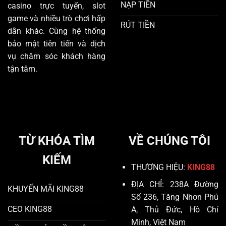
NẠP TIỀN
casino trực tuyến, slot
game và nhiều trò chơi hấp
RÚT TIỀN
dẫn khác. Cùng hệ thống
bảo mật tiên tiến và dịch
vụ chăm sóc khách hàng
tận tâm.
TỪ KHÓA TÌM
VỀ CHÚNG TÔI
KIẾM
THƯƠNG HIỆU:
KING88
ĐỊA CHỈ: 238A Đường
KHUYẾN MÃI KING88
Số 236, Tăng Nhơn Phú
CEO KING88
A, Thủ Đức, Hồ Chí
Minh, Việt Nam