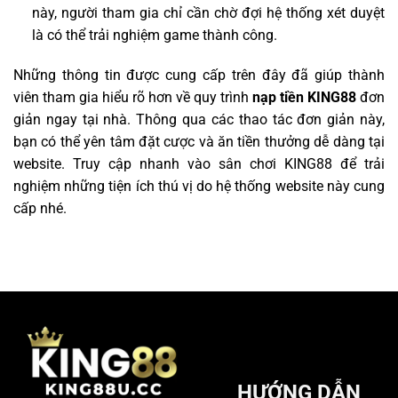
này, người tham gia chỉ cần chờ đợi hệ thống xét duyệt
là có thể trải nghiệm game thành công.
Những thông tin được cung cấp trên đây đã giúp thành
viên tham gia hiểu rõ hơn về quy trình
nạp tiền KING88
đơn
giản ngay tại nhà. Thông qua các thao tác đơn giản này,
bạn có thể yên tâm đặt cược và ăn tiền thưởng dễ dàng tại
website. Truy cập nhanh vào sân chơi KING88 để trải
nghiệm những tiện ích thú vị do hệ thống website này cung
cấp nhé.
HƯỚNG DẪN