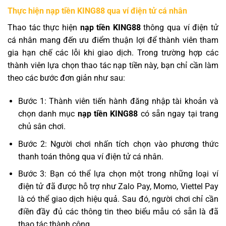
Thực hiện nạp tiền KING88 qua ví điện tử cá nhân
Thao tác thực hiện
nạp tiền KING88
thông qua ví điện tử
cá nhân mang đến ưu điểm thuận lợi để thành viên tham
gia hạn chế các lỗi khi giao dịch. Trong trường hợp các
thành viên lựa chọn thao tác nạp tiền này, bạn chỉ cần làm
theo các bước đơn giản như sau:
Bước 1: Thành viên tiến hành đăng nhập tài khoản và
chọn danh mục
nạp tiền KING88
có sẵn ngay tại trang
chủ sân chơi.
Bước 2: Người chơi nhấn tích chọn vào phương thức
thanh toán thông qua ví điện tử cá nhân.
Bước 3: Bạn có thể lựa chọn một trong những loại ví
điện tử đã được hỗ trợ như Zalo Pay, Momo, Viettel Pay
là có thể giao dịch hiệu quả. Sau đó, người chơi chỉ cần
điền đầy đủ các thông tin theo biểu mẫu có sẵn là đã
thao tác thành công.