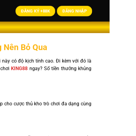
ĐĂNG KÝ +88K
ĐĂNG NHẬP
g Nên Bỏ Qua
 này có độ kịch tính cao. Đi kèm với đó là
 chơi
KING88
ngay? Số tiền thưởng khủng
ấp cho cược thủ kho trò chơi đa dạng cùng