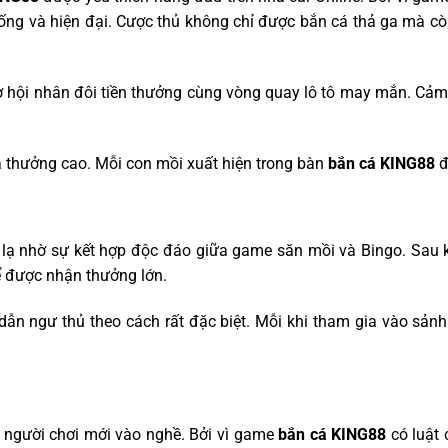
thống và hiện đại. Cược thủ không chỉ được bắn cá thả ga mà cò
cơ hội nhân đôi tiền thưởng cùng vòng quay lô tô may mắn. Cả
rả thưởng cao. Mỗi con mồi xuất hiện trong bàn
bắn cá KING88
đ
 lạ nhờ sự kết hợp độc đáo giữa game săn mồi và Bingo. Sau k
ể được nhận thưởng lớn.
dẫn ngư thủ theo cách rất đặc biệt. Mỗi khi tham gia vào sản
 người chơi mới vào nghề. Bởi vì game
bắn cá KING88
có luật 