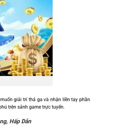
uốn giải trí thả ga và nhận liền tay phần
phú trên sảnh game trực tuyến.
ạng, Hấp Dẫn