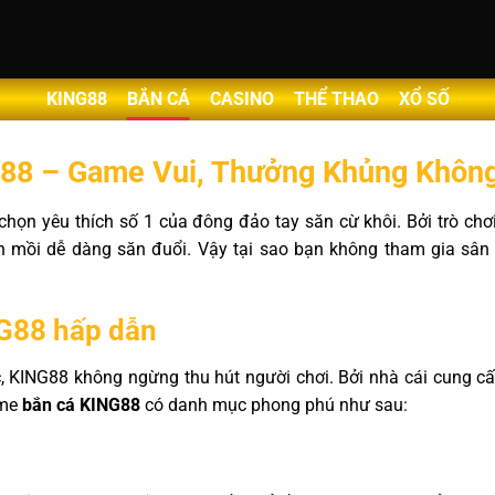
KING88
BẮN CÁ
CASINO
THỂ THAO
XỔ SỐ
88 – Game Vui, Thưởng Khủng Khôn
họn yêu thích số 1 của đông đảo tay săn cừ khôi. Bởi trò chơi
 mồi dễ dàng săn đuổi. Vậy tại sao bạn không tham gia sân
G88 hấp dẫn
ược, KING88 không ngừng thu hút người chơi. Bởi nhà cái cung c
ame
bắn cá KING88
có danh mục phong phú như sau: