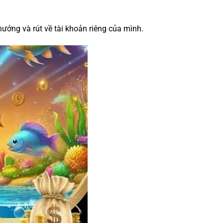
ưởng và rút về tài khoản riêng của mình.