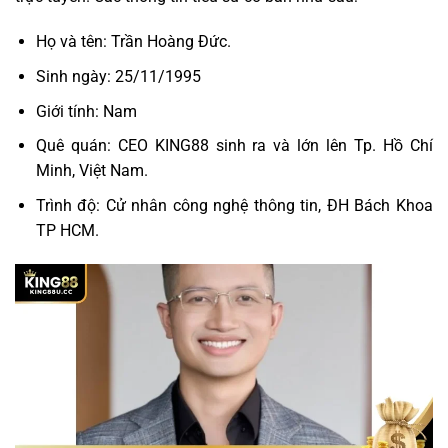
Họ và tên: Trần Hoàng Đức.
Sinh ngày: 25/11/1995
Giới tính: Nam
Quê quán: CEO KING88 sinh ra và lớn lên Tp. Hồ Chí
Minh, Việt Nam.
Trình độ: Cử nhân công nghệ thông tin, ĐH Bách Khoa
TP HCM.