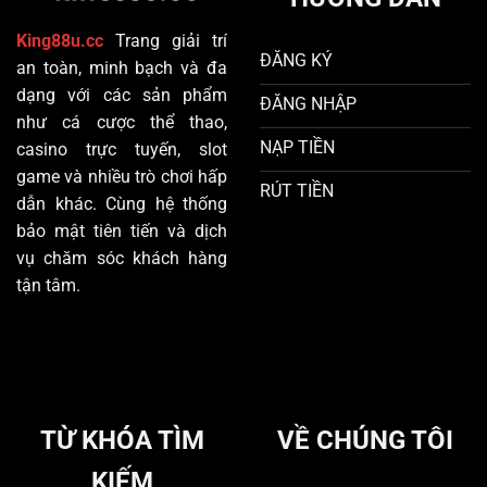
King88u.cc
Trang giải trí
ĐĂNG KÝ
an toàn, minh bạch và đa
dạng với các sản phẩm
ĐĂNG NHẬP
như cá cược thể thao,
NẠP TIỀN
casino trực tuyến, slot
game và nhiều trò chơi hấp
RÚT TIỀN
dẫn khác. Cùng hệ thống
bảo mật tiên tiến và dịch
vụ chăm sóc khách hàng
tận tâm.
TỪ KHÓA TÌM
VỀ CHÚNG TÔI
KIẾM