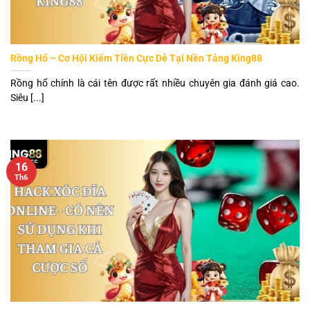
Rồng Hổ – Cơ Hội Kiếm Tiền Cực Dễ Tại Nền Tảng King88
Rồng hổ chính là cái tên được rất nhiều chuyên gia đánh giá cao.
Siêu [...]
16
Th6