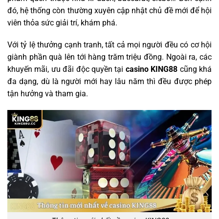
đó, hệ thống còn thường xuyên cập nhật chủ đề mới để hội
viên thỏa sức giải trí, khám phá.
Với tỷ lệ thưởng cạnh tranh, tất cả mọi người đều có cơ hội
giành phần quà lên tới hàng trăm triệu đồng. Ngoài ra, các
khuyến mãi, ưu đãi độc quyền tại
casino KING88
cũng khá
đa dạng, dù là người mới hay lâu năm thì đều được phép
tận hưởng và tham gia.