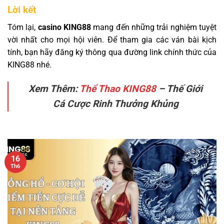
Lời kết
Tóm lại,
casino KING88
mang đến những trải nghiệm tuyệt
vời nhất cho mọi hội viên. Để tham gia các ván bài kịch
tính, bạn hãy đăng ký thông qua đường link chính thức của
KING88 nhé.
Xem Thêm:
Thể Thao KING88
– Thế Giới
Cá Cược Rinh Thưởng Khủng
16
Th6