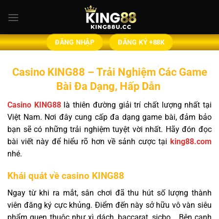
Bỏ
qua
nội
dung
ĐĂNG NHẬP
ĐĂNG KÝ +88K
Casino KING88 – Trải Nghiệm Các Game
Bài Đa Dạng, Hấp Dẫn
Casino KING88
là thiên đường giải trí chất lượng nhất tại
Việt Nam. Nơi đây cung cấp đa dạng game bài, đảm bảo
bạn sẽ có những trải nghiệm tuyệt vời nhất. Hãy đón đọc
bài viết này để hiểu rõ hơn về sảnh cược tại
king88.com
nhé.
Khái quát về casino KING88
Ngay từ khi ra mắt, sân chơi đã thu hút số lượng thành
viên đăng ký cực khủng. Điểm đến này sở hữu vô vàn siêu
phẩm quen thuộc như xì dách, baccarat, sicbo… Bên cạnh