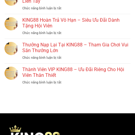
Liền Tay
Chức năng bình luận bị tắt
ở
Lì
Xì
KING88 Hoàn Trả Vô Hạn – Siêu Ưu Đãi Dành
Mỗi
Tặng Hội Viên
Ngày
Chức năng bình luận bị tắt
ở
Tại
KING88
KING88
Hoàn
Thưởng Nạp Lại Tại KING88 – Tham Gia Chơi Vui
–
Trả
Nhận
Săn Thưởng Lớn
Vô
Quà
Chức năng bình luận bị tắt
ở
Hạn
Đổi
Thưởng
–
Lộc
Nạp
Thành Viên VIP KING88 – Ưu Đãi Riêng Cho Hội
Siêu
Liền
Lại
Ưu
Viên Thân Thiết
Tay
Tại
Đãi
Chức năng bình luận bị tắt
ở
KING88
Dành
Thành
–
Tặng
Viên
Tham
Hội
VIP
Gia
Viên
KING88
Chơi
–
Vui
Ưu
Săn
Đãi
Thưởng
Riêng
Lớn
Cho
Hội