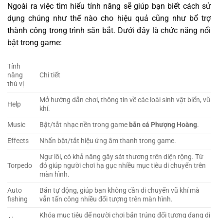
Ngoài ra việc tìm hiểu tính năng sẽ giúp bạn biết cách sử
dụng chúng như thế nào cho hiệu quả cũng như bổ trợ
thành công trong trình săn bắt. Dưới đây là chức năng nổi
bật trong game:
Tính
năng
Chi tiết
thú vị
Mở hướng dẫn chơi, thông tin về các loài sinh vật biển, vũ
Help
khí.
Music
Bật/tắt nhạc nền trong game
bắn cá Phượng Hoàng
.
Effects
Nhấn bật/tắt hiệu ứng âm thanh trong game.
Ngư lôi, có khả năng gây sát thương trên diện rộng. Từ
Torpedo
đó giúp người chơi hạ gục nhiều mục tiêu di chuyển trên
màn hình.
Auto
Bắn tự động, giúp bạn không cần di chuyển vũ khí mà
fishing
vẫn tấn công nhiều đối tượng trên màn hình.
Khóa mục tiêu để người chơi bắn trúng đối tượng đang di